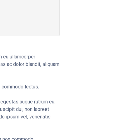
m eu ullamcorper
ras ac dolor blandit, aliquam
in, commodo lectus.
n egestas augue rutrum eu.
scipit dui, non laoreet
do ipsum vel, venenatis
tus non commodo.