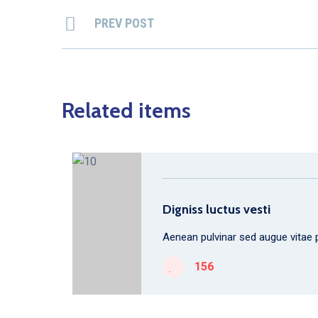
PREV POST
Related items
Digniss luctus vesti
Aenean pulvinar sed augue vitae p
156