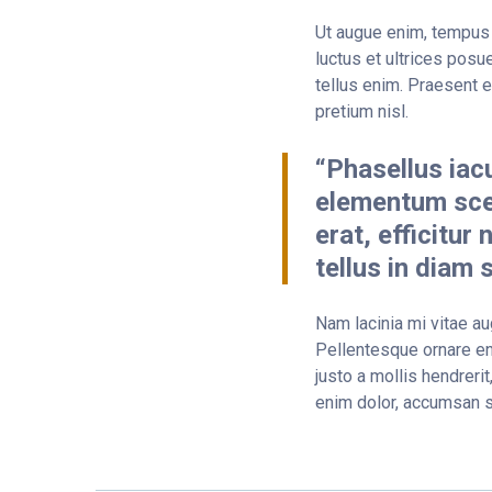
Ut augue enim, tempus 
luctus et ultrices pos
tellus enim. Praesent e
pretium nisl.
“Phasellus iacu
elementum scel
erat, efficitur
tellus in diam 
Nam lacinia mi vitae aug
Pellentesque ornare eni
justo a mollis hendrerit
enim dolor, accumsan so