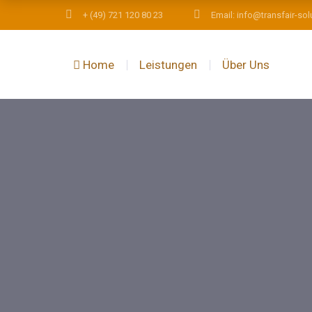
+ (49) 721 120 80 23
Email: info@transfair-sol
Home
Leistungen
Über Uns