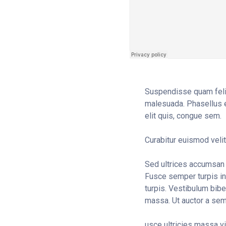
Suspendisse quam felis
malesuada. Phasellus eu 
elit quis, congue sem.
Curabitur euismod velit
Sed ultrices accumsan 
Fusce semper turpis in
turpis. Vestibulum bib
massa. Ut auctor a se
usce ultricies massa v