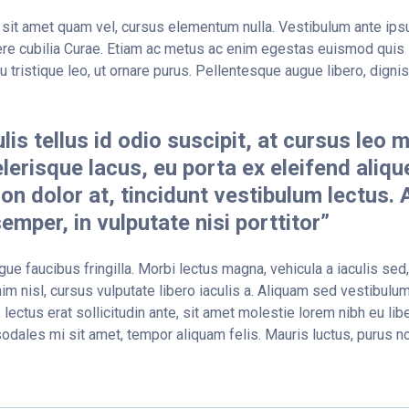
sit amet quam vel, cursus elementum nulla. Vestibulum ante ipsu
uere cubilia Curae. Etiam ac metus ac enim egestas euismod quis
u tristique leo, ut ornare purus. Pellentesque augue libero, dignis
lis tellus id odio suscipit, at cursus leo 
erisque lacus, eu porta ex eleifend aliqu
 non dolor at, tincidunt vestibulum lectus.
semper, in vulputate nisi porttitor”
ue faucibus fringilla. Morbi lectus magna, vehicula a iaculis sed, 
m nisl, cursus vulputate libero iaculis a. Aliquam sed vestibulum 
, lectus erat sollicitudin ante, sit amet molestie lorem nibh eu libe
dales mi sit amet, tempor aliquam felis. Mauris luctus, purus non