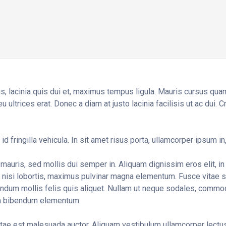
, lacinia quis dui et, maximus tempus ligula. Mauris cursus qua
ultrices erat. Donec a diam at justo lacinia facilisis ut ac dui. C
 id fringilla vehicula. In sit amet risus porta, ullamcorper ipsum 
mauris, sed mollis dui semper in. Aliquam dignissim eros elit, i
 nisi lobortis, maximus pulvinar magna elementum. Fusce vitae su
endum mollis felis quis aliquet. Nullam ut neque sodales, commo
m bibendum elementum.
itae est malesuada auctor. Aliquam vestibulum ullamcorper lec