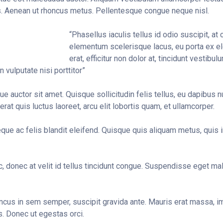
. Aenean ut rhoncus metus. Pellentesque congue neque nisl.
“Phasellus iaculis tellus id odio suscipit, at
elementum scelerisque lacus, eu porta ex el
erat, efficitur non dolor at, tincidunt vestibu
n vulputate nisi porttitor”
 auctor sit amet. Quisque sollicitudin felis tellus, eu dapibus nul
rat quis luctus laoreet, arcu elit lobortis quam, et ullamcorper.
que ac felis blandit eleifend. Quisque quis aliquam metus, quis i
 donec at velit id tellus tincidunt congue. Suspendisse eget mal
ncus in sem semper, suscipit gravida ante. Mauris erat massa, im
. Donec ut egestas orci.